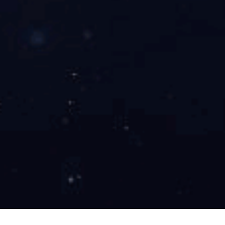
星在公众心目中的形象，无论是作为幸运星还
是避雷针，都离不开这一因素。同时，它也强
调了社交网络时代信息传播对体育人物形象塑
造的重要性。
总
开元集团网站
结：
通过以上分析，我们可以看到，在足球这项充
满竞争与激情的运动中，不同类型的小角色扮
演着各自独特的位置。从表现到领导力，再到
心理素质及粉丝文化，各方面共同交织成了一
幅复杂多彩的人物画卷。那些始终保持优异表
现，并能兼顾团队建设、具备优秀心理素质以
及得到广泛支持者肯定的人，无疑是场上的幸
运星，而那些处于舆论风口浪尖、不被理解或
支持的人，则难免成为避雷针。
最终，无论是一名幸存于聚光灯下的大牌选
手，还是一个挣扎求生的小角色，都体现出了
今天职业体育竞争愈加激烈、多元化发展的趋