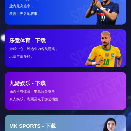
度，经过多次模拟比赛后有了明显改善。经过
系统性的训练，队员们对于战术执行有了更深
刻的理解，使得他们能够在比赛中迅速适应变
化，并做出正确决策。
这种持续不断的技术积累，不仅提高了个人能
力，也增强了全队整体竞争力。因此，在全国
排球速度排行榜中获得第六名，自然成为水到
渠成之事。
3、青少年人才培养
青少年的培养是保证任何体育项目可持续发展
的根本所在。成都排球队非常重视青少年选手
的发展，通过设立青训营等方式，将更多年轻
有潜力的人才吸纳到这个大家庭中来。在专业
教练的指导下，这些年轻选手逐渐成长为优秀
运动员，为俱乐部输送新鲜血液。