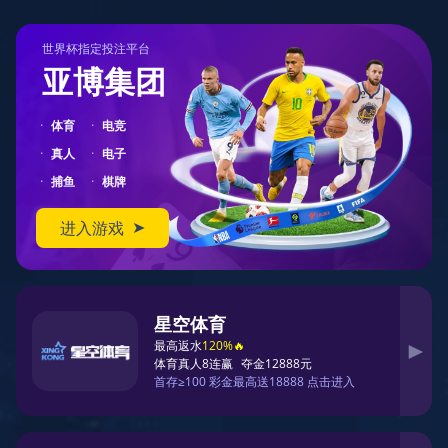
最新动态
首页
最新动态